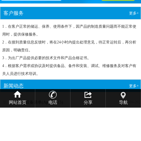
客户服务
更多+
1．在客户正常的储运、保养、使用条件下，因产品的制造质量问题而不能正常使
用时，提供保修服务。
2．在接到质量信息反馈时，将在24小时内提出处理意见，待正常运转后，再分析
原因，明确责任。
3．为出厂产品提供必要的技术文件和产品合格证书。
4．根据客户需求或协议及时提供备品、备件和安装、调试、维修服务及对客户有
关人员进行技术培训。
新闻动态
更多+
网站首页
电话
分享
导航
新的一批设备清单(April 2015)
[2017-04-26]
晶圆探针台出售 (Feb 2015)
[2017-04-26]
测试设备出售(Jan 2015)
[2017-04-26]
测试设备出售(Dec 2014)
[2017-04-26]